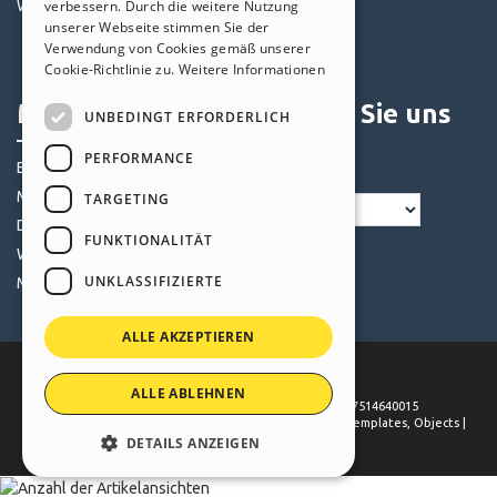
Websites von Nutzern
verbessern. Durch die weitere Nutzung
Objekte
SPANISH
unserer Webseite stimmen Sie der
Credits
Verwendung von Cookies gemäß unserer
PORTUGUESE
Angebote
Cookie-Richtlinie zu.
Weitere Informationen
POLISH
Mein Profil
Folgen Sie uns
UNBEDINGT ERFORDERLICH
RUSSIAN
PERFORMANCE
Eigene Beiträge
FRENCH
Meine Lizenz
TARGETING
Downloads
FUNKTIONALITÄT
Webhosting
UNKLASSIFIZIERTE
Meine Credits
ALLE AKZEPTIEREN
ALLE ABLEHNEN
©
2026
Incomedia
. All rights reserved. P.IVA IT07514640015
Terms of use WebSite X5:
Help Center / Marketplace
,
Templates
,
Objects
|
Privacy Policy
DETAILS ANZEIGEN