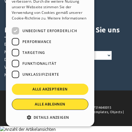
verbessern. Durch die weitere Nutzung
Websites von Nutzern
Objekte
SPANISH
unserer Webseite stimmen Sie der
Credits
Verwendung von Cookies gemäß unserer
PORTUGUESE
Angebote
Cookie-Richtlinie zu.
Weitere Informationen
POLISH
Mein Profil
Folgen Sie uns
UNBEDINGT ERFORDERLICH
RUSSIAN
PERFORMANCE
Eigene Beiträge
FRENCH
Meine Lizenz
TARGETING
Downloads
FUNKTIONALITÄT
Webhosting
UNKLASSIFIZIERTE
Meine Credits
ALLE AKZEPTIEREN
ALLE ABLEHNEN
©
2026
Incomedia
. All rights reserved. P.IVA IT07514640015
Terms of use WebSite X5:
Help Center / Marketplace
,
Templates
,
Objects
|
Privacy Policy
DETAILS ANZEIGEN