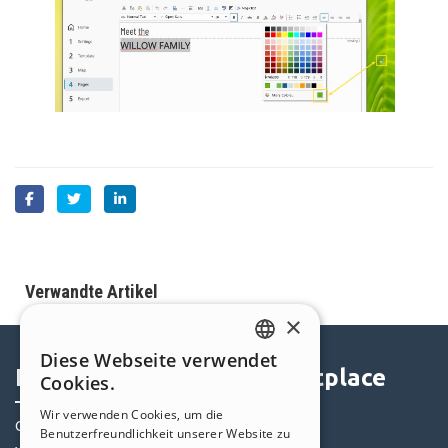
Verwandte Artikel
×
Diese Webseite verwendet
ENGLISH
Help Center
Marketplace
Cookies.
ITALIAN
Wir verwenden Cookies, um die
Community
Templates
Benutzerfreundlichkeit unserer Website zu
GERMAN