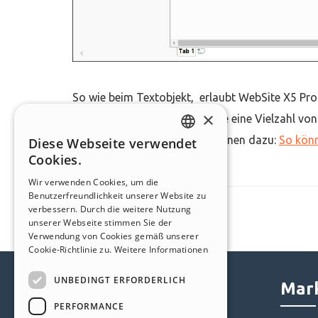
So wie beim Textobjekt, erlaubt WebSite X5 Pro 
×
praktische und effektive Weise eine Vielzahl vo
präsentieren (mehr Informationen dazu:
So könn
Diese Webseite verwendet
ENGLISH
Cookies.
ITALIAN
Wir verwenden Cookies, um die
Benutzerfreundlichkeit unserer Website zu
GERMAN
verbessern. Durch die weitere Nutzung
SPANISH
unserer Webseite stimmen Sie der
Verwendung von Cookies gemäß unserer
PORTUGUESE
Cookie-Richtlinie zu.
Weitere Informationen
POLISH
UNBEDINGT ERFORDERLICH
Help Center
Mark
RUSSIAN
PERFORMANCE
FRENCH