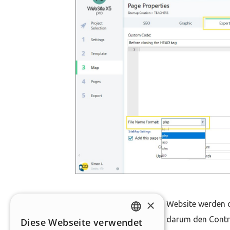
×
Nach der Veröffentlichung der Website werden d
bearbeiten können. Sie können darum den Contr
Diese Webseite verwendet
ENGLISH