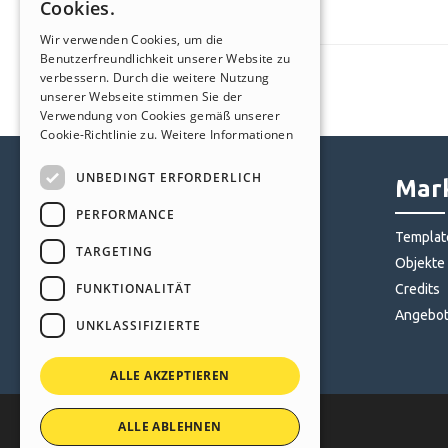
Cookies.
ITALIAN
Wir verwenden Cookies, um die
Benutzerfreundlichkeit unserer Website zu
GERMAN
verbessern. Durch die weitere Nutzung
SPANISH
unserer Webseite stimmen Sie der
Verwendung von Cookies gemäß unserer
PORTUGUESE
Cookie-Richtlinie zu.
Weitere Informationen
POLISH
UNBEDINGT ERFORDERLICH
Help Center
Mark
RUSSIAN
PERFORMANCE
FRENCH
Community
Templat
TARGETING
Websites von Nutzern
Objekte
FUNKTIONALITÄT
Credits
Angebo
UNKLASSIFIZIERTE
ALLE AKZEPTIEREN
ALLE ABLEHNEN