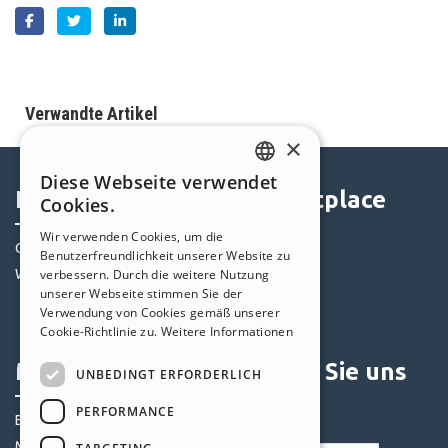
Verwandte Artikel
×
Diese Webseite verwendet
ENGLISH
Help Center
Marketplace
Cookies.
ITALIAN
Wir verwenden Cookies, um die
Community
Templates
Benutzerfreundlichkeit unserer Website zu
GERMAN
verbessern. Durch die weitere Nutzung
Websites von Nutzern
Objekte
SPANISH
unserer Webseite stimmen Sie der
Credits
Verwendung von Cookies gemäß unserer
PORTUGUESE
Angebote
Cookie-Richtlinie zu.
Weitere Informationen
POLISH
Mein Profil
Folgen Sie uns
UNBEDINGT ERFORDERLICH
RUSSIAN
PERFORMANCE
Eigene Beiträge
FRENCH
Meine Lizenz