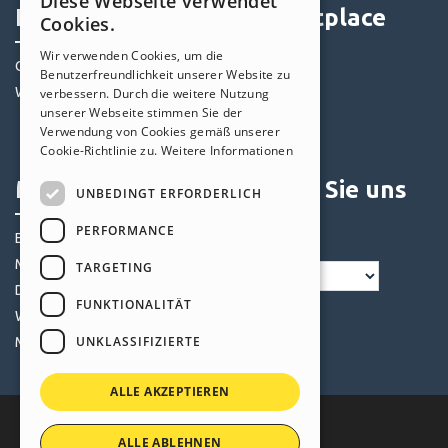
Diese Webseite verwendet
ENGLISH
Help Center
Marketplace
Cookies.
ITALIAN
Wir verwenden Cookies, um die
Community
Templates
Benutzerfreundlichkeit unserer Website zu
GERMAN
Websites von Nutzern
Objekte
verbessern. Durch die weitere Nutzung
SPANISH
unserer Webseite stimmen Sie der
Credits
Verwendung von Cookies gemäß unserer
PORTUGUESE
Angebote
Cookie-Richtlinie zu.
Weitere Informationen
POLISH
Mein Profil
Folgen Sie uns
UNBEDINGT ERFORDERLICH
RUSSIAN
PERFORMANCE
Eigene Beiträge
FRENCH
Meine Lizenz
TARGETING
Downloads
FUNKTIONALITÄT
Webhosting
UNKLASSIFIZIERTE
Meine Credits
ALLE AKZEPTIEREN
ALLE ABLEHNEN