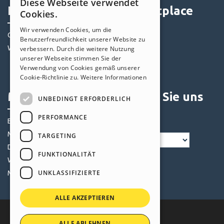
Diese Webseite verwendet
ENGLISH
Help Center
Marketplace
Cookies.
ITALIAN
Wir verwenden Cookies, um die
Community
Templates
Benutzerfreundlichkeit unserer Website zu
GERMAN
Websites von Nutzern
Objekte
verbessern. Durch die weitere Nutzung
SPANISH
unserer Webseite stimmen Sie der
Credits
Verwendung von Cookies gemäß unserer
PORTUGUESE
Angebote
Cookie-Richtlinie zu.
Weitere Informationen
POLISH
Mein Profil
Folgen Sie uns
UNBEDINGT ERFORDERLICH
RUSSIAN
PERFORMANCE
Eigene Beiträge
FRENCH
Meine Lizenz
TARGETING
Downloads
FUNKTIONALITÄT
Webhosting
UNKLASSIFIZIERTE
Meine Credits
ALLE AKZEPTIEREN
ALLE ABLEHNEN