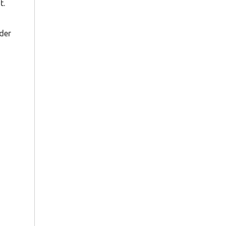
t.
der