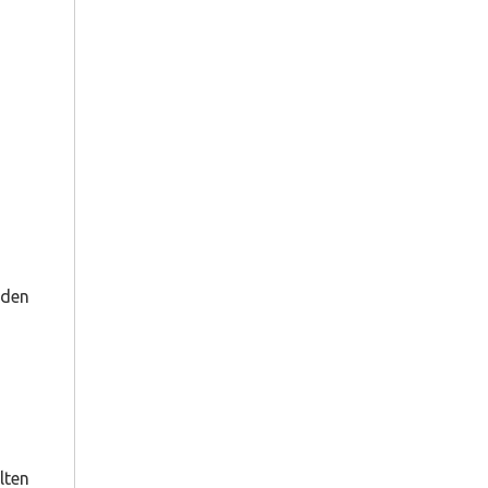
nden
lten