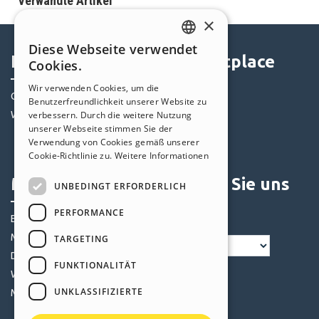
Verwandte Artikel
×
Diese Webseite verwendet
ENGLISH
Help Center
Marketplace
Cookies.
ITALIAN
Wir verwenden Cookies, um die
Community
Templates
Benutzerfreundlichkeit unserer Website zu
GERMAN
Websites von Nutzern
Objekte
verbessern. Durch die weitere Nutzung
SPANISH
unserer Webseite stimmen Sie der
Credits
Verwendung von Cookies gemäß unserer
PORTUGUESE
Angebote
Cookie-Richtlinie zu.
Weitere Informationen
POLISH
Mein Profil
Folgen Sie uns
UNBEDINGT ERFORDERLICH
RUSSIAN
PERFORMANCE
Eigene Beiträge
FRENCH
Meine Lizenz
TARGETING
Downloads
FUNKTIONALITÄT
Webhosting
UNKLASSIFIZIERTE
Meine Credits