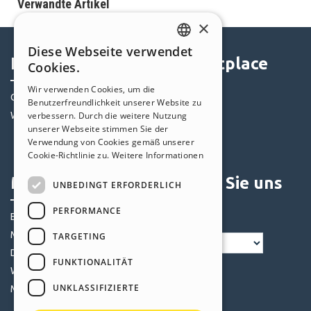
Verwandte Artikel
×
Diese Webseite verwendet
ENGLISH
Help Center
Marketplace
Cookies.
ITALIAN
Wir verwenden Cookies, um die
Community
Templates
Benutzerfreundlichkeit unserer Website zu
GERMAN
Websites von Nutzern
Objekte
verbessern. Durch die weitere Nutzung
SPANISH
unserer Webseite stimmen Sie der
Credits
Verwendung von Cookies gemäß unserer
PORTUGUESE
Angebote
Cookie-Richtlinie zu.
Weitere Informationen
POLISH
Mein Profil
Folgen Sie uns
UNBEDINGT ERFORDERLICH
RUSSIAN
PERFORMANCE
Eigene Beiträge
FRENCH
Meine Lizenz
TARGETING
Downloads
FUNKTIONALITÄT
Webhosting
UNKLASSIFIZIERTE
Meine Credits