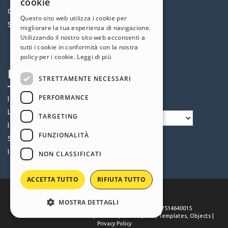
cookie
ITALIAN
Community
Templates
Questo sito web utilizza i cookie per
Siti Utenti
Oggetti
migliorare la tua esperienza di navigazione.
GERMAN
Utilizzando il nostro sito web acconsenti a
Crediti
SPANISH
tutti i cookie in conformità con la nostra
Offerte
policy per i cookie.
Leggi di più
PORTUGUESE
Profilo
Seguici
STRETTAMENTE NECESSARI
POLISH
PERFORMANCE
RUSSIAN
I miei post
Le mie Licenze
FRENCH
TARGETING
I miei Download
FUNZIONALITÀ
Spazio Web
I miei Crediti
NON CLASSIFICATI
ACCETTA TUTTO
RIFIUTA TUTTO
MOSTRA DETTAGLI
©
2026
Incomedia
. All rights reserved. P.IVA IT07514640015
Terms of use WebSite X5:
Help Center / Marketplace
,
Templates
,
Objects
|
Privacy Policy