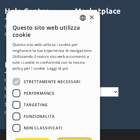
Help Center
Marketplace
×
Community
Templates
Questo sito web utilizza
ENGLISH
cookie
Siti Utenti
Oggetti
ITALIAN
Crediti
Questo sito web utilizza i cookie per
migliorare la tua esperienza di navigazione.
Offerte
GERMAN
Utilizzando il nostro sito web acconsenti a
SPANISH
tutti i cookie in conformità con la nostra
Profilo
Seguici
policy per i cookie.
Leggi di più
PORTUGUESE
I miei post
STRETTAMENTE NECESSARI
POLISH
Le mie Licenze
PERFORMANCE
RUSSIAN
I miei Download
FRENCH
Spazio Web
TARGETING
I miei Crediti
FUNZIONALITÀ
NON CLASSIFICATI