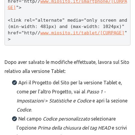
href="http//
www.miosito.it/smartphone/[CURPA
GE]
">

<link rel="alternate" media="only screen and 
(min-width: 481px) and (max-width: 1024px)" 
href="http//
www.miosito.it/tablet/[CURPAGE]
"
>
Dopo aver salvato le modifiche effettuate, lavora sul Sito
relativo alla versione Tablet:
Apri il Progetto del Sito per la versione Tablet e,
come per l'altro Progetto, vai al
Passo 1 -
Impostazioni
>
Statistiche e Codice
e apri la sezione
Codice
.
Nel campo
Codice personalizzato
selezionare
l'opzione
Prima della chiusura del tag HEAD
e scrivi