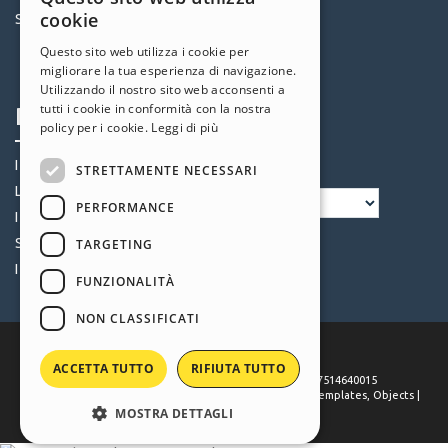
ENGLISH
cookie
Siti Utenti
Oggetti
ITALIAN
Crediti
Questo sito web utilizza i cookie per
migliorare la tua esperienza di navigazione.
Offerte
GERMAN
Utilizzando il nostro sito web acconsenti a
SPANISH
tutti i cookie in conformità con la nostra
Profilo
Seguici
policy per i cookie.
Leggi di più
PORTUGUESE
I miei post
STRETTAMENTE NECESSARI
POLISH
Le mie Licenze
PERFORMANCE
RUSSIAN
I miei Download
FRENCH
Spazio Web
TARGETING
I miei Crediti
FUNZIONALITÀ
NON CLASSIFICATI
ACCETTA TUTTO
RIFIUTA TUTTO
©
2026
Incomedia
. All rights reserved. P.IVA IT07514640015
Terms of use WebSite X5:
Help Center / Marketplace
,
Templates
,
Objects
|
Privacy Policy
MOSTRA DETTAGLI