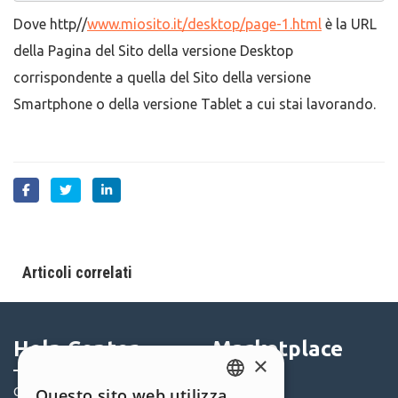
Dove http//
www.miosito.it/desktop/page-1.html
è la URL
della Pagina del Sito della versione Desktop
corrispondente a quella del Sito della versione
Smartphone o della versione Tablet a cui stai lavorando.
Articoli correlati
Help Center
Marketplace
×
Community
Questo sito web utilizza
Templates