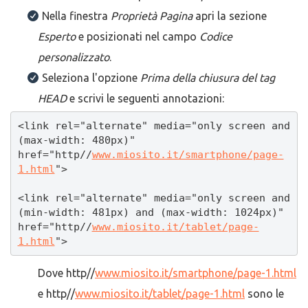
Nella finestra
Proprietà Pagina
apri la sezione
Esperto
e posizionati nel campo
Codice
personalizzato
.
Seleziona l'opzione
Prima della chiusura del tag
HEAD
e scrivi le seguenti annotazioni:
<link rel="alternate" media="only screen and 
(max-width: 480px)" 
href="http//
www.miosito.it/smartphone/page-
1.html
">

<link rel="alternate" media="only screen and 
(min-width: 481px) and (max-width: 1024px)" 
href="http//
www.miosito.it/tablet/page-
1.html
">
Dove http//
www.miosito.it/smartphone/page-1.html
e http//
www.miosito.it/tablet/page-1.html
sono le