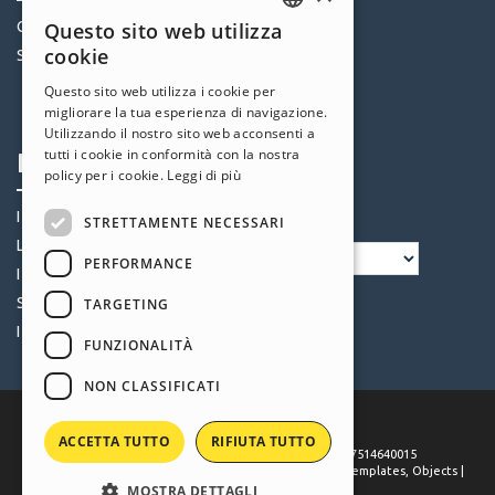
Community
Questo sito web utilizza
Templates
ENGLISH
cookie
Siti Utenti
Oggetti
ITALIAN
Crediti
Questo sito web utilizza i cookie per
migliorare la tua esperienza di navigazione.
Offerte
GERMAN
Utilizzando il nostro sito web acconsenti a
SPANISH
tutti i cookie in conformità con la nostra
Profilo
Seguici
policy per i cookie.
Leggi di più
PORTUGUESE
I miei post
STRETTAMENTE NECESSARI
POLISH
Le mie Licenze
PERFORMANCE
RUSSIAN
I miei Download
FRENCH
Spazio Web
TARGETING
I miei Crediti
FUNZIONALITÀ
NON CLASSIFICATI
ACCETTA TUTTO
RIFIUTA TUTTO
©
2026
Incomedia
. All rights reserved. P.IVA IT07514640015
Terms of use WebSite X5:
Help Center / Marketplace
,
Templates
,
Objects
|
Privacy Policy
MOSTRA DETTAGLI