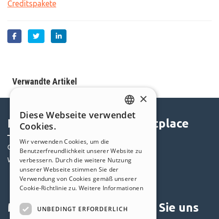
Creditspakete
Verwandte Artikel
×
Diese Webseite verwendet
ENGLISH
Help Center
Marketplace
Cookies.
ITALIAN
Wir verwenden Cookies, um die
Community
Templates
Benutzerfreundlichkeit unserer Website zu
GERMAN
Websites von Nutzern
Objekte
verbessern. Durch die weitere Nutzung
SPANISH
unserer Webseite stimmen Sie der
Credits
Verwendung von Cookies gemäß unserer
PORTUGUESE
Angebote
Cookie-Richtlinie zu.
Weitere Informationen
POLISH
Mein Profil
Folgen Sie uns
UNBEDINGT ERFORDERLICH
RUSSIAN